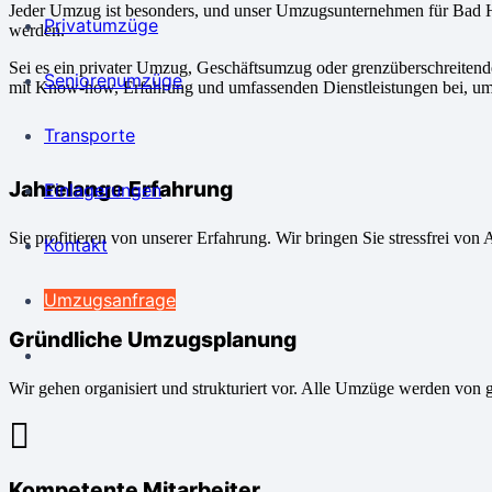
Jeder Umzug ist besonders, und unser Umzugsunternehmen für Bad H
Privatumzüge
werden.
Sei es ein privater Umzug, Geschäftsumzug oder grenzüberschreite
Seniorenumzüge
mit Know-how, Erfahrung und umfassenden Dienstleistungen bei, um
Transporte
Jahrelange Erfahrung
Einlagerungen
Sie profitieren von unserer Erfahrung. Wir bringen Sie stressfrei von 
Kontakt
Umzugsanfrage
Gründliche Umzugsplanung
Wir gehen organisiert und strukturiert vor. Alle Umzüge werden von 
Kompetente Mitarbeiter