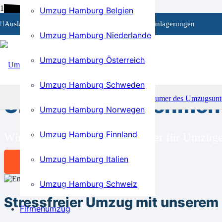
Umzug Hamburg Belgien
Auslandsumzüge
Privat- und Firmenumzüge
Einlagerungen
Umzug Hamburg Niederlande
Umzug Hamburg Österreich
BEI UNS SIND SIE RICHTIG!
Umzug Hamburg Schweden
Umzugsunternehmen f
Umzug Hamburg Norwegen
Umzug Hamburg Finnland
Wir sind Ihr kompetenter Partner für Umzü
Umzug Hamburg Italien
Angebot anfordern
Umzug Hamburg Schweiz
Stressfreier Umzug mit unsere
Firmenumzug