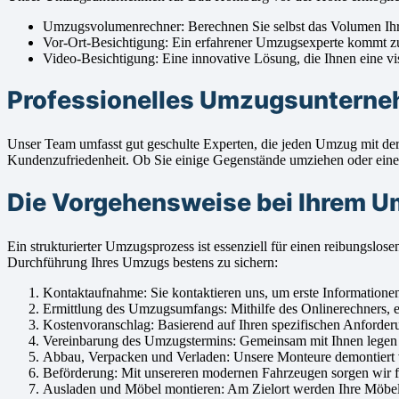
Umzugsvolumenrechner: Berechnen Sie selbst das Volumen Ihre
Vor-Ort-Besichtigung: Ein erfahrener Umzugsexperte kommt z
Video-Besichtigung: Eine innovative Lösung, die Ihnen eine vis
Professionelles Umzugsunterneh
Unser Team umfasst gut geschulte Experten, die jeden Umzug mit der
Kundenzufriedenheit. Ob Sie einige Gegenstände umziehen oder einen 
Die Vorgehensweise bei Ihrem 
Ein strukturierter Umzugsprozess ist essenziell für einen reibungs
Durchführung Ihres Umzugs bestens zu sichern:
Kontaktaufnahme: Sie kontaktieren uns, um erste Informatione
Ermittlung des Umzugsumfangs: Mithilfe des Onlinerechners, ei
Kostenvoranschlag: Basierend auf Ihren spezifischen Anforderu
Vereinbarung des Umzugstermins: Gemeinsam mit Ihnen legen wi
Abbau, Verpacken und Verladen: Unsere Monteure demontiert vor
Beförderung: Mit unsereren modernen Fahrzeugen sorgen wir fü
Ausladen und Möbel montieren: Am Zielort werden Ihre Möbelstü