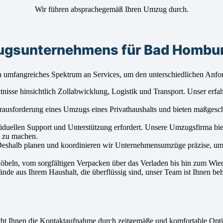
Wir führen absprachegemäß Ihren Umzug durch.
ugsunternehmens für Bad Hombur
umfangreiches Spektrum an Services, um den unterschiedlichen Anfo
se hinsichtlich Zollabwicklung, Logistik und Transport. Unser erfahre
Herausforderung eines Umzugs eines Privathaushalts und bieten maßges
iduellen Support und Unterstützung erfordert. Unsere Umzugsfirma biet
h zu machen.
Deshalb planen und koordinieren wir Unternehmensumzüge präzise, um
Möbeln, vom sorgfältigen Verpacken über das Verladen bis hin zum Wie
de aus Ihrem Haushalt, die überflüssig sind, unser Team ist Ihnen beh
t Ihnen die Kontaktaufnahme durch zeitgemäße und komfortable Opt