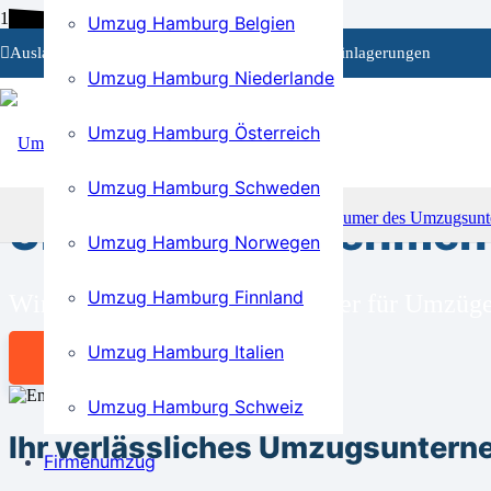
Umzug Hamburg Belgien
Auslandsumzüge
Privat- und Firmenumzüge
Einlagerungen
Umzug Hamburg Niederlande
Umzug Hamburg Österreich
BEI UNS SIND SIE RICHTIG!
Umzug Hamburg Schweden
Umzugsunternehmen 
Umzug Hamburg Norwegen
Umzug Hamburg Finnland
Wir sind Ihr kompetenter Partner für Umzü
Umzug Hamburg Italien
Angebot anfordern
Umzug Hamburg Schweiz
Ihr verlässliches Umzugsunter
Firmenumzug