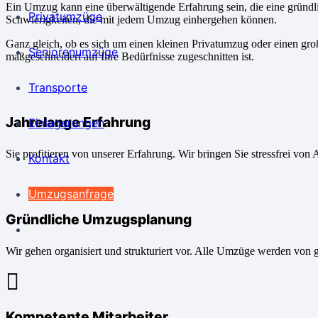
Ein Umzug kann eine überwältigende Erfahrung sein, die eine gründl
Privatumzüge
Schwierigkeiten, die mit jedem Umzug einhergehen können.
Ganz gleich, ob es sich um einen kleinen Privatumzug oder einen gro
Seniorenumzüge
maßgeschneidert auf Ihre Bedürfnisse zugeschnitten ist.
Transporte
Jahrelange Erfahrung
Einlagerungen
Sie profitieren von unserer Erfahrung. Wir bringen Sie stressfrei von 
Kontakt
Umzugsanfrage
Gründliche Umzugsplanung
Wir gehen organisiert und strukturiert vor. Alle Umzüge werden von 
Kompetente Mitarbeiter