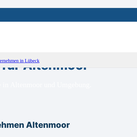
für Altenmoor
ge in Altenmoor und Umgebung.
nehmen Altenmoor